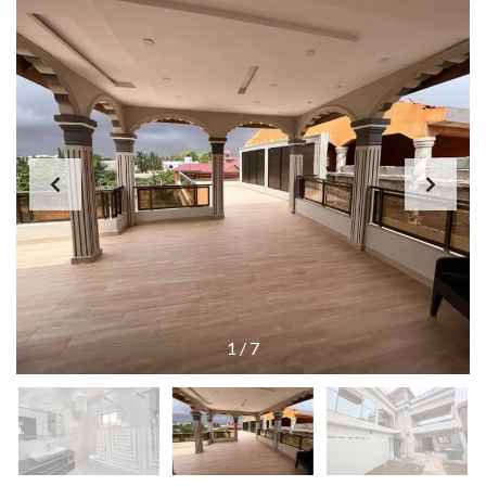
1
/
7