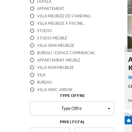
A
DUPLEX
T
U
APPARTEMENT
T
L
M
R
VILLA MEUBLÉE DE STANDING
O
A
E
U
VILLA MEUBLÉE À PISCINE,
I
É
S
STUDIO
O
STUDIO MEUBLÉ
N
V
VILLA SEMI MEUBLÉE
E
N
BUREAU / ESPACE COMMERCIAL
T
D
A
E
APPARTEMENT MEUBLÉ
U
R
K
VILLA NON MEUBLÉE
R
A
U
VILA
8
I
R
BUREAU
N
G
C
E
VILLA AVEC JARDIN
N
TYPE OFFRE
B
T
U
De
!
R
Type Offre
E
A
U
PRIX
( FCFA)
/
E