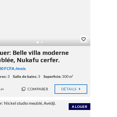
uer: Belle villa moderne
blée, Nukafu cerfer.
00 FCFA /mois
res:
3
Salle de bains:
3
Superficie:
300 m²
COMPARER
DÉTAILS
 an
A LOUER