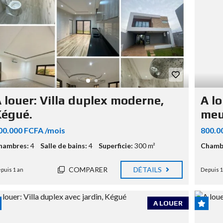
 louer: Villa duplex moderne,
A lo
égué.
meu
00.000 FCFA /mois
800.0
hambres:
4
Salle de bains:
4
Superficie:
300 m²
Chamb
COMPARER
DÉTAILS
puis 1 an
Depuis 1
A LOUER