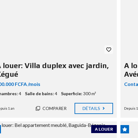
 louer: Villa duplex avec jardin,
A lo
Kégué
Avéd
00.000 FCFA /mois
Conta
hambres:
4
Salle de bains:
4
Superficie:
300 m²
COMPARER
DÉTAILS
puis 1 an
Depuis 1
A LOUER