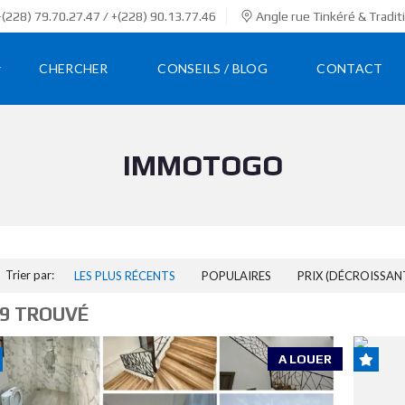
(228) 79.70.27.47 / +(228) 90.13.77.46
Angle rue Tinkéré & Tradit
CHERCHER
CONSEILS / BLOG
CONTACT
IMMOTOGO
Trier par:
LES PLUS RÉCENTS
POPULAIRES
PRIX (DÉCROISSAN
9 TROUVÉ
A LOUER