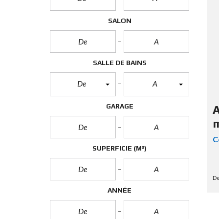
R
O
P
SALON
R
I
É
T
É
SALLE DE BAINS
S
De
A
GARAGE
A
m
C
SUPERFICIE
(M²)
De
ANNÉE