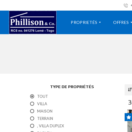
+
PROPRIETÉS
OFFRES
V
A
I
L
L
O
L
U
A
E
R
A
TYPE DE PROPRIÉTÉS
P
A
P
V
TOUT
A
E
3
VILLA
R
N
T
D
MAISON
E
R
TERRAIN
M
E
E
, VILLA DUPLEX
N