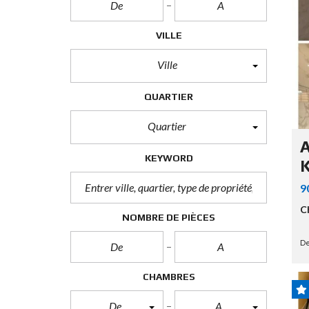
S
P
A
VILLE
C
E
C
Ville
O
M
QUARTIER
M
E
R
Quartier
C
I
A
A
KEYWORD
L
9
T
O
C
NOMBRE DE PIÈCES
U
T
E
De
S
L
E
CHAMBRES
S
P
De
A