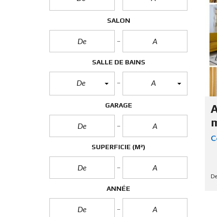
R
O
P
SALON
R
I
É
T
É
SALLE DE BAINS
S
De
A
GARAGE
A
m
C
SUPERFICIE
(M²)
De
ANNÉE