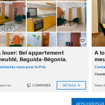
 louer: Bel appartement
A l
eublé, Baguida-Bégonia.
meu
ontactez-nous pour le Prix
Conta
Chamb
COMPARER
DÉTAILS
puis 1 an
Depuis 1
AFFICHER PLUS