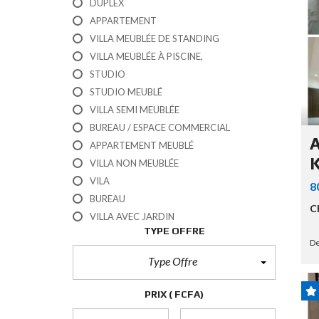
A
DUPLEX
T
U
APPARTEMENT
T
L
M
R
VILLA MEUBLÉE DE STANDING
O
A
E
U
VILLA MEUBLÉE À PISCINE,
I
É
S
STUDIO
O
STUDIO MEUBLÉ
N
V
VILLA SEMI MEUBLÉE
E
N
BUREAU / ESPACE COMMERCIAL
T
D
A
E
APPARTEMENT MEUBLÉ
U
R
K
VILLA NON MEUBLÉE
R
A
U
VILA
8
I
R
BUREAU
N
G
C
E
VILLA AVEC JARDIN
N
TYPE OFFRE
B
T
U
De
!
R
Type Offre
E
A
U
PRIX
( FCFA)
/
E