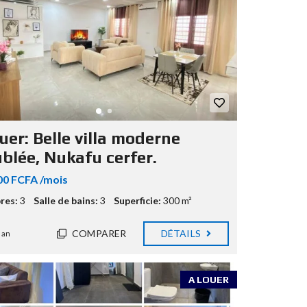
uer: Belle villa moderne
blée, Nukafu cerfer.
00 FCFA /mois
res:
3
Salle de bains:
3
Superficie:
300 m²
COMPARER
DÉTAILS
 an
A LOUER