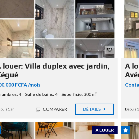
 louer: Villa duplex avec jardin,
A lo
Kégué
Avéd
00.000 FCFA /mois
Conta
hambres:
4
Salle de bains:
4
Superficie:
300 m²
COMPARER
DÉTAILS
puis 1 an
Depuis 1
A LOUER