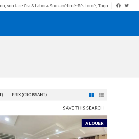
ion, von face Ora & Labora. Souzanétimé-Bè. Lomé, Togo
T)
PRIX (CROISSANT)
SAVE THIS SEARCH
A LOUER