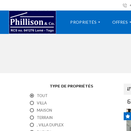
+
PROPRIETÉS
OFFRES
V
A
I
L
L
O
L
U
A
E
R
A
TYPE DE PROPRIÉTÉS
P
A
P
V
TOUT
A
E
6
VILLA
R
N
T
D
MAISON
E
R
TERRAIN
M
E
E
, VILLA DUPLEX
N