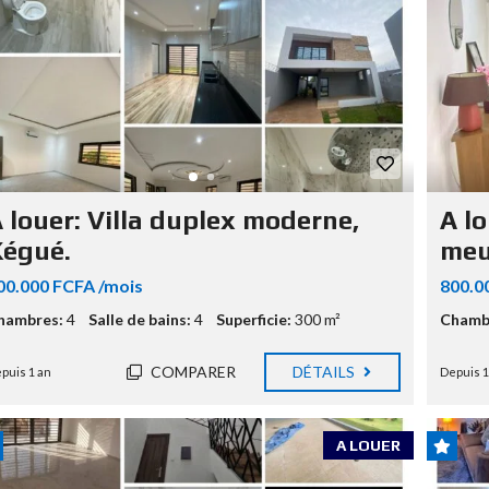
 louer: Villa duplex moderne,
A lo
égué.
meu
00.000 FCFA /mois
800.0
hambres:
4
Salle de bains:
4
Superficie:
300 m²
Chamb
COMPARER
DÉTAILS
puis 1 an
Depuis 1
A LOUER