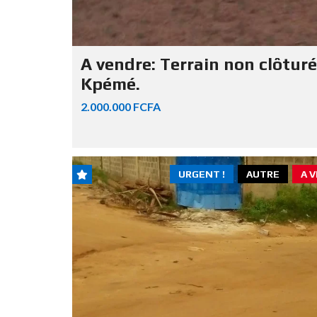
A vendre: Terrain non clôturé
Kpémé.
2.000.000 FCFA
URGENT !
AUTRE
A 