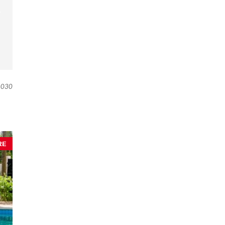
030
RE