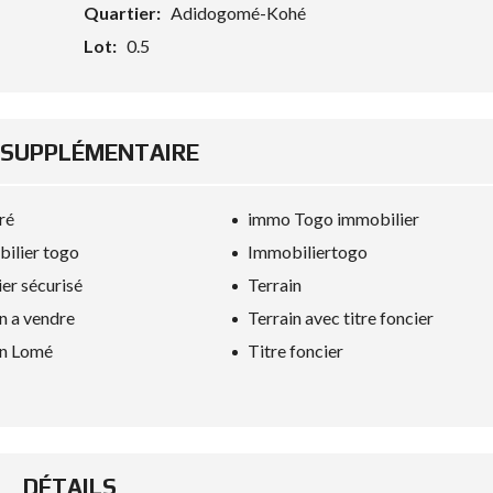
Quartier:
Adidogomé-Kohé
Lot:
0.5
 SUPPLÉMENTAIRE
ré
immo Togo immobilier
ilier togo
Immobiliertogo
ier sécurisé
Terrain
in a vendre
Terrain avec titre foncier
in Lomé
Titre foncier
DÉTAILS