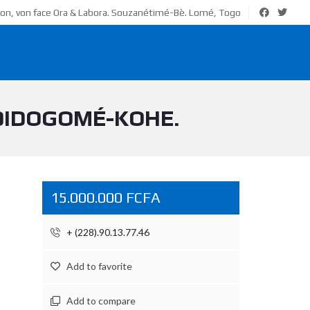
ion, von face Ora & Labora. Souzanétimé-Bè. Lomé, Togo
ADIDOGOMÉ-KOHE.
15.000.000 FCFA
+ (228).90.13.77.46
Add to favorite
Add to compare