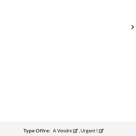
1
/
0
Type Offre:
A Vendre
,
Urgent !