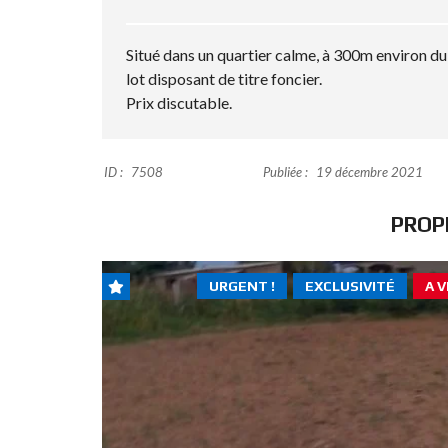
R
O
P
R
Situé dans un quartier calme, à 300m environ du g
I
lot disposant de titre foncier.
É
T
Prix discutable.
É
S
ID :
7508
Publiée :
19 décembre 2021
PROP
URGENT !
EXCLUSIVITÉ
A 