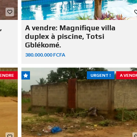
,
A vendre: Magnifique villa
duplex à piscine, Totsi
Gblékomé.
380.000.000 FCFA
VENDRE
URGENT !
A VEND