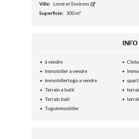
S
Ville:
Lomé et Environs
P
Superficie:
300 m²
A
C
E
C
O
M
INFO
M
E
R
C
à vendre
Clotu
I
A
Immobilier a vendre
immob
L
immobiliertogo a vendre
quart
T
Terrain a batir
terra
O
Terrain bati
terra
U
T
Togoimmobilier
E
S
L
E
S
P