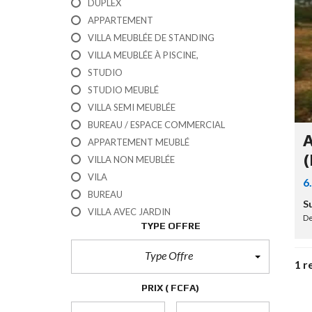
A
DUPLEX
T
U
APPARTEMENT
T
L
M
R
VILLA MEUBLÉE DE STANDING
O
A
E
U
VILLA MEUBLÉE À PISCINE,
I
É
S
STUDIO
O
STUDIO MEUBLÉ
N
V
VILLA SEMI MEUBLÉE
E
N
BUREAU / ESPACE COMMERCIAL
T
D
A
E
APPARTEMENT MEUBLÉ
U
R
(
VILLA NON MEUBLÉE
R
A
U
VILA
6
I
R
BUREAU
N
G
Su
E
VILLA AVEC JARDIN
De
N
TYPE OFFRE
B
T
U
!
R
Type Offre
E
1 r
A
U
PRIX
( FCFA)
/
E