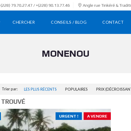
(228) 79.70.27.47 / +(228) 90.13.77.46
Angle rue Tinkéré & Tradit
CHERCHER
CONSEILS / BLOG
CONTACT
MONENOU
Trier par:
LES PLUS RÉCENTS
POPULAIRES
PRIX (DÉCROISSAN
 TROUVÉ
URGENT !
A VENDRE