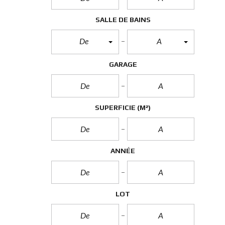
R
O
P
SALLE DE BAINS
R
I
De
A
É
T
É
GARAGE
S
SUPERFICIE
(M²)
ANNÉE
LOT