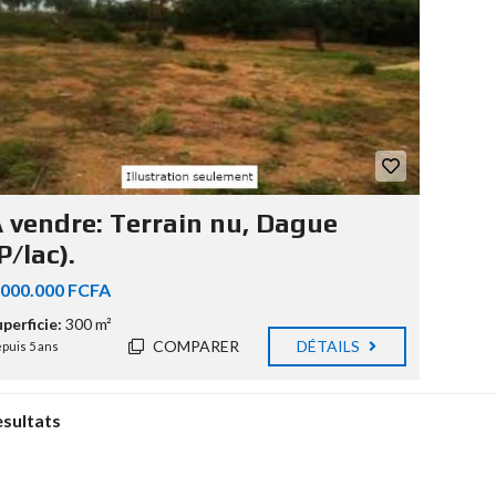
 vendre: Terrain nu, Dague
P/lac).
.000.000 FCFA
perficie:
300 m²
COMPARER
DÉTAILS
puis 5 ans
esultats