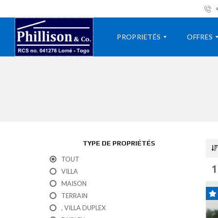
+
PROPRIETÉS
OFFRES
V
A
I
L
L
O
L
U
A
E
R
A
TYPE DE PROPRIÉTÉS
P
A
P
V
TOUT
A
E
1
VILLA
R
N
T
D
MAISON
E
R
TERRAIN
M
E
E
, VILLA DUPLEX
N