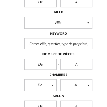
S
P
A
VILLE
C
E
C
Ville
O
M
KEYWORD
M
E
R
C
I
A
NOMBRE DE PIÈCES
L
T
O
CHAMBRES
U
T
E
De
A
S
L
E
SALON
S
P