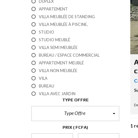
A
DUPLEX
T
U
APPARTEMENT
T
L
M
R
VILLA MEUBLÉE DE STANDING
O
A
E
U
VILLA MEUBLÉE À PISCINE,
I
É
S
STUDIO
O
STUDIO MEUBLÉ
N
V
VILLA SEMI MEUBLÉE
E
N
BUREAU / ESPACE COMMERCIAL
T
D
A
E
APPARTEMENT MEUBLÉ
U
R
c
VILLA NON MEUBLÉE
R
A
U
VILA
C
I
R
BUREAU
N
G
Su
E
VILLA AVEC JARDIN
N
TYPE OFFRE
B
T
U
De
!
R
Type Offre
E
A
1 r
U
PRIX
( FCFA)
/
E