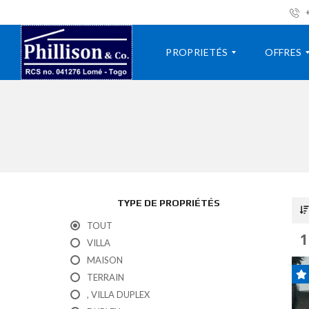
+
PROPRIETÉS
OFFRES
V
A
I
L
L
O
L
U
A
E
R
A
TYPE DE PROPRIÉTÉS
P
A
P
V
TOUT
A
E
1
VILLA
R
N
T
D
MAISON
E
R
TERRAIN
M
E
E
, VILLA DUPLEX
N