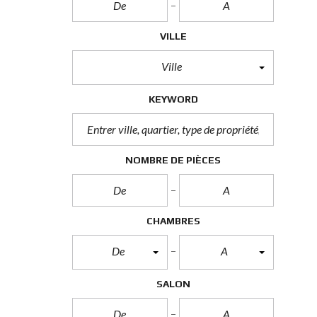
S
P
A
VILLE
C
E
C
Ville
O
M
KEYWORD
M
E
R
C
I
A
NOMBRE DE PIÈCES
L
T
O
CHAMBRES
U
T
E
De
A
S
L
E
SALON
S
P