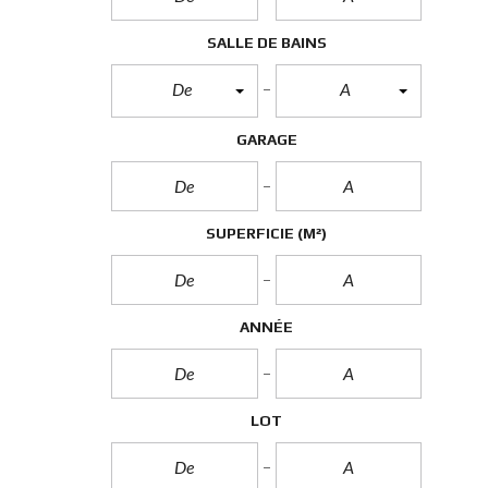
R
O
P
SALLE DE BAINS
R
I
De
A
É
T
É
GARAGE
S
SUPERFICIE
(M²)
ANNÉE
LOT