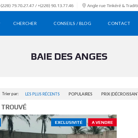
(228) 79.70.27.47 / +(228) 90.13.77.46
Angle rue Tinkéré & Tradit
CHERCHER
CONSEILS / BLOG
CONTACT
BAIE DES ANGES
Trier par:
LES PLUS RÉCENTS
POPULAIRES
PRIX (DÉCROISSAN
 TROUVÉ
EXCLUSIVITÉ
A VENDRE