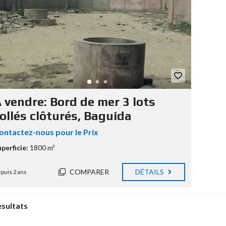
 vendre: Bord de mer 3 lots
ollés clôturés, Baguida
ontactez-nous pour le Prix
perficie:
1800 m²
COMPARER
DÉTAILS
puis 2 ans
esultats