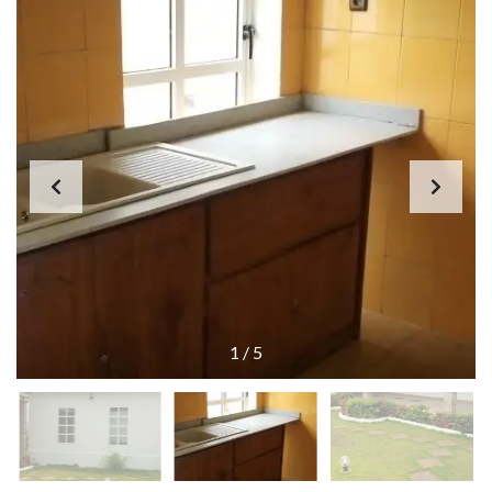
1
/
5