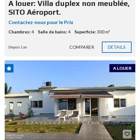
A louer: Villa duplex non meublée,
SITO Aéroport.
Contactez-nous pour le Prix
Chambres:
4
Salle de bains:
4
Superficie:
300 m²
COMPARER
DÉTAILS
Depuis 1 an
A LOUER