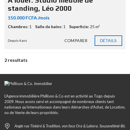
A louer: Studio meublé de
standing, Léo 2000
150.000 FCFA /mois
Chambres:
1
Salle de bains:
1
Superficie:
25 m²
COMPARER
DÉTAILS
Depuis 4 ans
2 resultats
L'Agence immobilière Phillison & Co est en activité au Togo depuis
2009. Nous avons servi et accompagné de nombreux clients tant
nationaux qu'internationaux dans leurs démarches d'Achat, de Location,
ou de Vente de leurs propriétés.
Angle rue Tinkéré & Tradition, von face Ora & Labora. Souzanétimé-Bè.