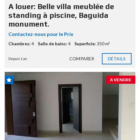
A louer: Belle villa meublée de
standing à piscine, Baguida
monument.
Contactez-nous pour le Prix
Chambres:
4
Salle de bains:
4
Superficie:
350 m²
COMPARER
DÉTAILS
Depuis 1 an
A VENDRE