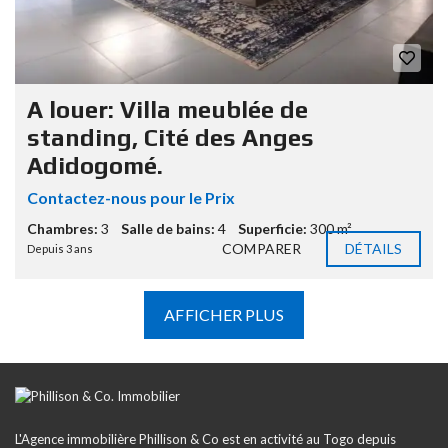
A louer: Villa meublée de
standing, Cité des Anges
Adidogomé.
Contactez-nous pour le Prix
Chambres:
3
Salle de bains:
4
Superficie:
300 m²
COMPARER
DÉTAILS
Depuis 3 ans
AFFICHER PLUS
L'Agence immobilière Phillison & Co est en activité au Togo depuis