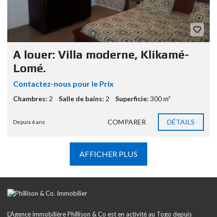
A louer: Villa moderne, Klikamé-
Lomé.
Contactez-nous pour le Prix
Chambres:
2
Salle de bains:
2
Superficie:
300 m²
COMPARER
DÉTAILS
Depuis 6 ans
AFFICHER PLUS
L'Agence immobilière Phillison & Co est en activité au Togo depuis