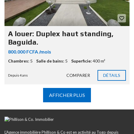
A louer: Duplex haut standing,
Baguida.
800.000 FCFA /mois
Chambres:
5
Salle de bains:
5
Superficie:
400 m²
COMPARER
DÉTAILS
Depuis 4 ans
AFFICHER PLUS
L'Agence immobilière Phillison & Co est en activité au Togo depuis