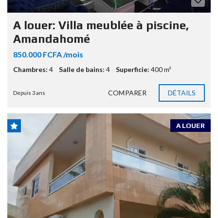
A louer: Villa meublée à piscine,
Amandahomé
850.000 FCFA /mois
Chambres:
4
Salle de bains:
4
Superficie:
400 m²
COMPARER
DÉTAILS
Depuis 3 ans
A LOUER