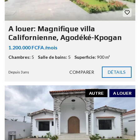
A louer: Magnifique villa
Californienne, Agodéké-Kpogan
1.200.000 FCFA /mois
Chambres:
5
Salle de bains:
5
Superficie:
900 m²
COMPARER
DÉTAILS
Depuis 3 ans
AUTRE
A LOUER