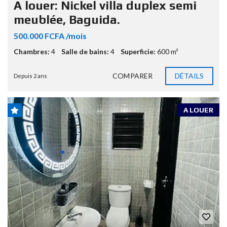
A louer: Nickel villa duplex semi
meublée, Baguida.
500.000 FCFA /mois
Chambres:
4
Salle de bains:
4
Superficie:
600 m²
COMPARER
DÉTAILS
Depuis 2 ans
A LOUER